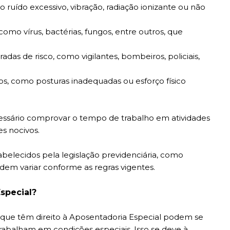
o ruído excessivo, vibração, radiação ionizante ou não
como vírus, bactérias, fungos, entre outros, que
adas de risco, como vigilantes, bombeiros, policiais,
s, como posturas inadequadas ou esforço físico
ecessário comprovar o tempo de trabalho em atividades
es nocivos.
tabelecidos pela legislação previdenciária, como
em variar conforme as regras vigentes.
Especial?
 que têm direito à Aposentadoria Especial podem se
abalham em condições especiais. Isso se deve à