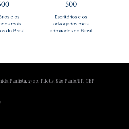
500
500
órios e os
Escritórios e os
ados mais
advogados mais
s do Brasil
admirados do Brasil
ida Paulista, 2300. Pilotis. São Paulo/SP. CEP:
0