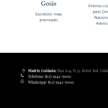
Goiás
Prêmio co
pelo Dir
Escritório mais
Nacion
premiado
Advoc
Matriz Goiânia:
Rua 104, N.33. Setor Sul. Goi
Telefone: (62) 3942-5000
WhatsApp: (62) 3942-5000