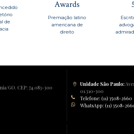
Awards
ncedido
etório
Premiação latino
Escrit
al de
americana de
advog
acia
direito
admirado
Unidade São Paulo:
Aven
ânia/GO. CEP: 74.083-300
01.310-300
Telefone: (11) 3508-2660
WhatsApp: (11) 3508-266