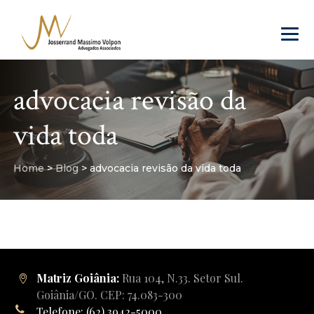
advocacia revisão da
vida toda
Home
>
Blog
>
advocacia revisão da vida toda
Matriz Goiânia:
Rua 104, N.33. Setor Sul.
Goiânia/GO. CEP: 74.083-300
Telefone: (62) 3942-5000