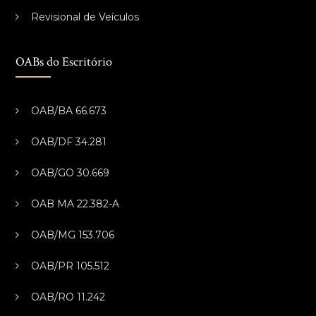
Revisional de Veículos
OABs do Escritório
OAB/BA 66.673
OAB/DF 34.281
OAB/GO 30.669
OAB MA 22.382-A
OAB/MG 153.706
OAB/PR 105.512
OAB/RO 11.242