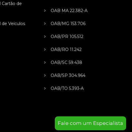
l Cartão de
OAB MA 22.382-A
l de Veículos
OAB/MG 153.706
OAB/PR 105.512
OAB/RO 11.242
OAB/SC 59.438
OAB/SP 304.964
OAB/TO 5.393-A
Fale com um Especialista