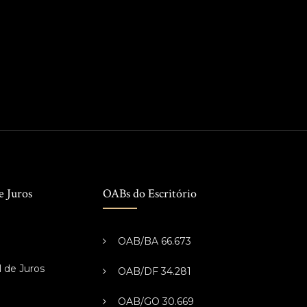
e Juros
OABs do Escritório
OAB/BA 66.673
l de Juros
OAB/DF 34.281
s
OAB/GO 30.669