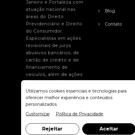
Janeiro e Fortaleza com
atuação nacional nas
Blog
áreas do Direito
Previdenciário e Direito
Contato
do Consumidor.
Especialistas em ações
revisionais de juros
abusivos bancários, de
cartão de crédito e de
financiamento de
veículos, além de ações
de aposentadoria e
benefícios do INSS. Entre
Utilizamos cookies essenciais e tecnologias para
em contato para receber
oferecer melhor experiência e conteúdos
um atendimento
personalizados.
personalizado.
Customizar
Política de Privacidade
Rejeitar
Aceitar