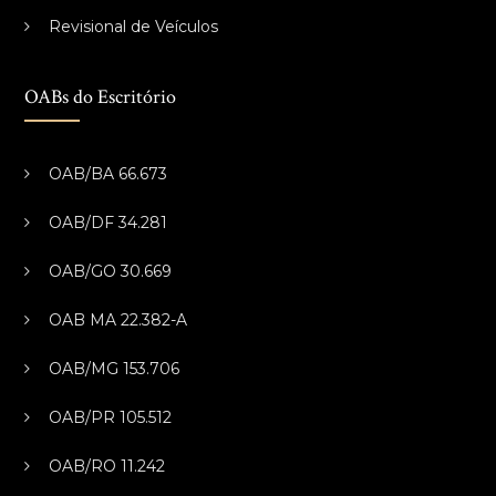
Revisional de Veículos
OABs do Escritório
OAB/BA 66.673
OAB/DF 34.281
OAB/GO 30.669
OAB MA 22.382-A
OAB/MG 153.706
OAB/PR 105.512
OAB/RO 11.242