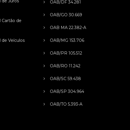
l de Juros
OAB/DF 34.281
s
OAB/GO 30.669
l Cartão de
OAB MA 22.382-A
l de Veículos
OAB/MG 153.706
OAB/PR 105.512
OAB/RO 11.242
OAB/SC 59.438
OAB/SP 304.964
OAB/TO 5.393-A