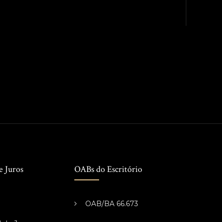
e Juros
OABs do Escritório
OAB/BA 66.673