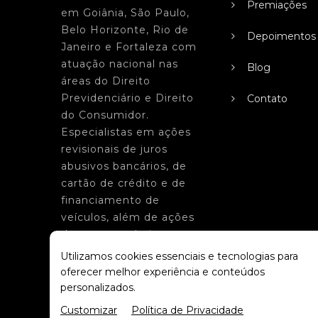
Premiações
em Goiânia, São Paulo,
Belo Horizonte, Rio de
Depoimentos
Janeiro e Fortaleza com
atuação nacional nas
Blog
áreas do Direito
Previdenciário e Direito
Contato
do Consumidor.
Especialistas em ações
revisionais de juros
abusivos bancários, de
cartão de crédito e de
financiamento de
veículos, além de ações
de aposentadoria e
benefícios do INSS. Entre
Utilizamos cookies essenciais e tecnologias para
em contato para receber
oferecer melhor experiência e conteúdos
um atendimento
personalizados.
personalizado.
Customizar
Política de Privacidade