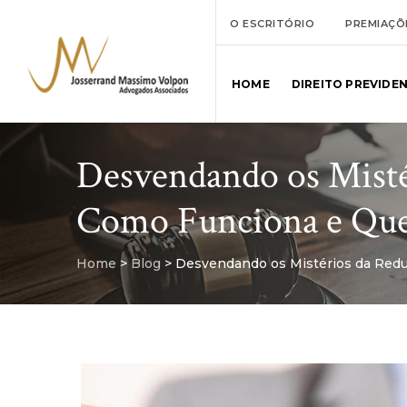
O ESCRITÓRIO
PREMIAÇÕ
HOME
DIREITO PREVIDE
Desvendando os Misté
Como Funciona e Que
Home
>
Blog
>
Desvendando os Mistérios da Redu