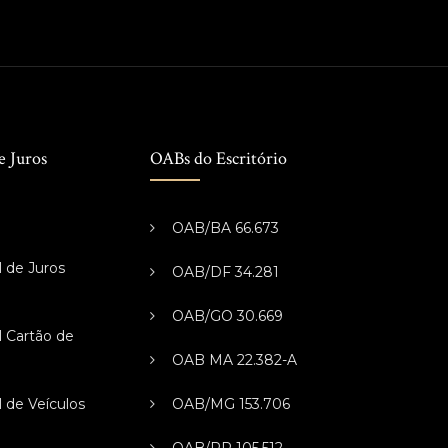
e Juros
OABs do Escritório
OAB/BA 66.673
l de Juros
OAB/DF 34.281
s
OAB/GO 30.669
l Cartão de
OAB MA 22.382-A
l de Veículos
OAB/MG 153.706