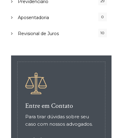
29
Previdenciário
0
Aposentadoria
10
Revisional de Juros
Entre em Contato
Para tirar dúvidas sobre seu
caso com nossos advogados.