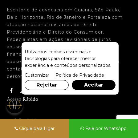
Escritório de advocacia em Goiânia, São Paulo,
Belo Horizonte, Rio de Janeiro e Fortaleza com
atuação nacional nas áreas do Direito
Previdenciário e Direito do Consumidor.
Especialistas em ações revisionais de juros
abusivos bancários, de cartão de crédito e de
Utilizamos cookies essenciais e
financiamento de veículos, além de ações de
tecnologias para oferecer melhor
aposentadoria e benefícios do INSS. Entre em
experiência e conteúdos personalizados.
contato para receber um atendimento
Customizar
Política de Privacidade
personalizado.
Rejeitar
Aceitar
Acesso Rápido
O Escritório
Clique para Ligar
Fale por WhatsApp
Premiações