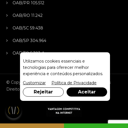
OAB/PR 105.512
OAB/RO 11.242
OAB/SC 59.438
OAB/SP 304.964
OAB/TO 5.393-A
Utilizamos cookies essenciais e
tecnologias para oferecer melhor
experiência e conteúdos personalizados.
© Copyright 2026. DIVIA Marketing Digital. Todos os
Customizar
Política de Privacidade
Direitos Reservados
Rejeitar
Aceitar